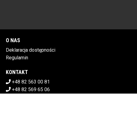
O NAS
Deklaracja dostępności
Regulamin
KONTAKT
+48 82 563 00 81
+48 82 569 65 06
sekretariat@chdk.chelm.pl
POBIERZ SWOJE BILETY
CHEŁMSKI DOM KULTURY
Plac Tysiąclecia 1 22-100 Chełm