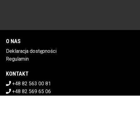
O NAS
Deklaracja dostępności
Regulamin
KONTAKT
+48 82 563 00 81
+48 82 569 65 06
sekretariat@chdk.chelm.pl
POBIERZ SWOJE BILETY
CHEŁMSKI DOM KULTURY
Plac Tysiąclecia 1, 22-100 Chełm