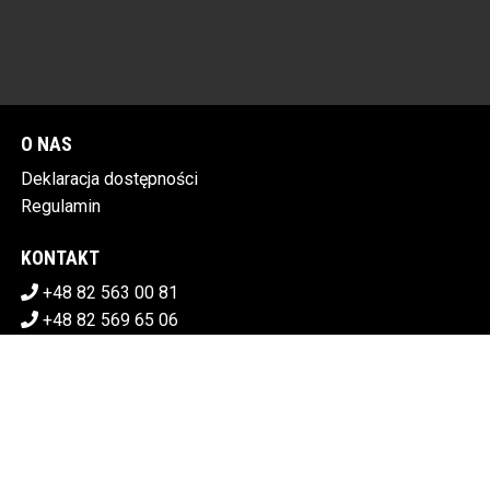
O NAS
Deklaracja dostępności
Regulamin
KONTAKT
+48 82 563 00 81
+48 82 569 65 06
sekretariat@chdk.chelm.pl
POBIERZ SWOJE BILETY
CHEŁMSKI DOM KULTURY
Plac Tysiąclecia 1, 22-100 Chełm