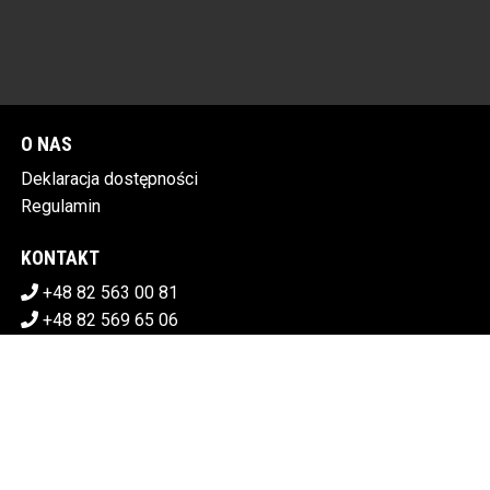
O NAS
Deklaracja dostępności
Regulamin
KONTAKT
+48 82 563 00 81
+48 82 569 65 06
sekretariat@chdk.chelm.pl
POBIERZ SWOJE BILETY
CHEŁMSKI DOM KULTURY
Plac Tysiąclecia 1, 22-100 Chełm