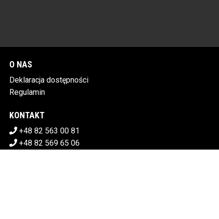
O NAS
Deklaracja dostępności
Regulamin
KONTAKT
+48 82 563 00 81
+48 82 569 65 06
sekretariat@chdk.chelm.pl
POBIERZ SWOJE BILETY
CHEŁMSKI DOM KULTURY
Plac Tysiąclecia 1, 22-100 Chełm