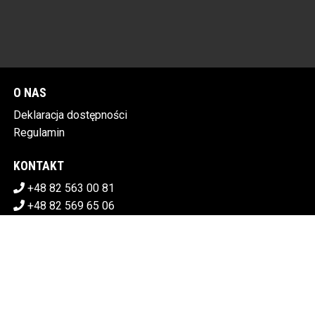
O NAS
Deklaracja dostępności
Regulamin
KONTAKT
+48 82 563 00 81
+48 82 569 65 06
sekretariat@chdk.chelm.pl
POBIERZ SWOJE BILETY
CHEŁMSKI DOM KULTURY
Plac Tysiąclecia 1, 22-100 Chełm