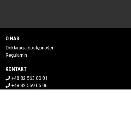
O NAS
Deklaracja dostępności
Regulamin
KONTAKT
+48 82 563 00 81
+48 82 569 65 06
sekretariat@chdk.chelm.pl
POBIERZ SWOJE BILETY
CHEŁMSKI DOM KULTURY
Plac Tysiąclecia 1, 22-100 Chełm