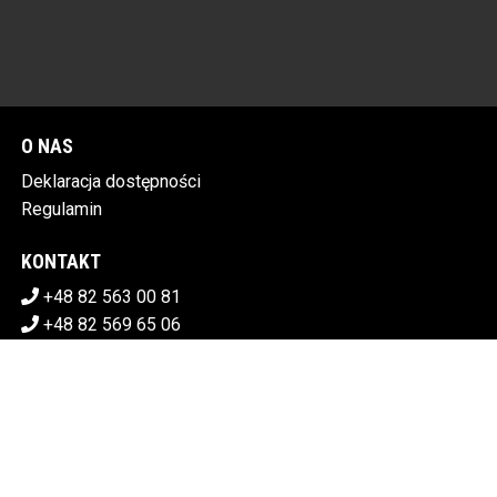
O NAS
Deklaracja dostępności
Regulamin
KONTAKT
+48 82 563 00 81
+48 82 569 65 06
sekretariat@chdk.chelm.pl
POBIERZ SWOJE BILETY
CHEŁMSKI DOM KULTURY
Plac Tysiąclecia 1, 22-100 Chełm