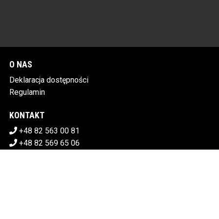
O NAS
Deklaracja dostępności
Regulamin
KONTAKT
+48 82 563 00 81
+48 82 569 65 06
sekretariat@chdk.chelm.pl
POBIERZ SWOJE BILETY
CHEŁMSKI DOM KULTURY
Plac Tysiąclecia 1, 22-100 Chełm