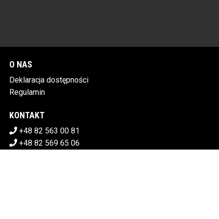
O NAS
Deklaracja dostępności
Regulamin
KONTAKT
+48 82 563 00 81
+48 82 569 65 06
sekretariat@chdk.chelm.pl
POBIERZ SWOJE BILETY
CHEŁMSKI DOM KULTURY
Plac Tysiąclecia 1, 22-100 Chełm