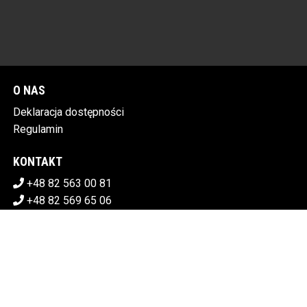
O NAS
Deklaracja dostępności
Regulamin
KONTAKT
+48 82 563 00 81
+48 82 569 65 06
sekretariat@chdk.chelm.pl
POBIERZ SWOJE BILETY
CHEŁMSKI DOM KULTURY
Plac Tysiąclecia 1, 22-100 Chełm