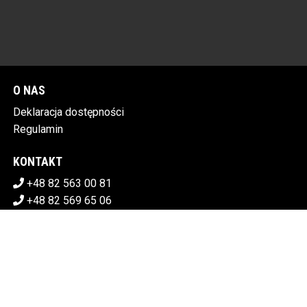
O NAS
Deklaracja dostępności
Regulamin
KONTAKT
+48 82 563 00 81
+48 82 569 65 06
sekretariat@chdk.chelm.pl
POBIERZ SWOJE BILETY
CHEŁMSKI DOM KULTURY
Plac Tysiąclecia 1, 22-100 Chełm