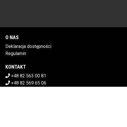
O NAS
Deklaracja dostępności
Regulamin
KONTAKT
+48 82 563 00 81
+48 82 569 65 06
sekretariat@chdk.chelm.pl
POBIERZ SWOJE BILETY
CHEŁMSKI DOM KULTURY
Plac Tysiąclecia 1, 22-100 Chełm