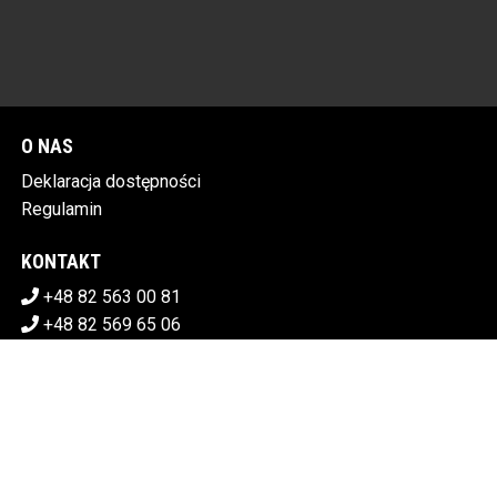
O NAS
Deklaracja dostępności
Regulamin
KONTAKT
+48 82 563 00 81
+48 82 569 65 06
sekretariat@chdk.chelm.pl
POBIERZ SWOJE BILETY
CHEŁMSKI DOM KULTURY
Plac Tysiąclecia 1, 22-100 Chełm