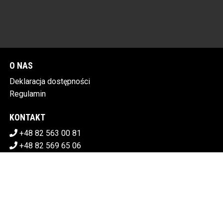
O NAS
Deklaracja dostępności
Regulamin
KONTAKT
+48 82 563 00 81
+48 82 569 65 06
sekretariat@chdk.chelm.pl
POBIERZ SWOJE BILETY
CHEŁMSKI DOM KULTURY
Plac Tysiąclecia 1, 22-100 Chełm